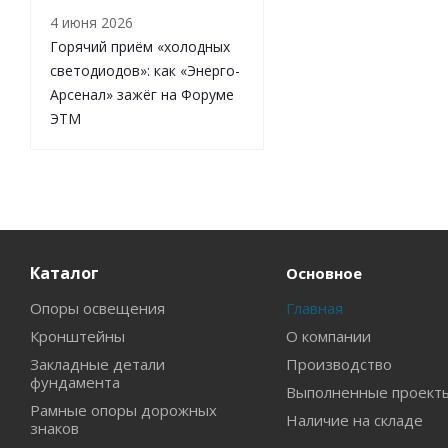
4 июня 2026
Горячий приём «холодных
светодиодов»: как «Энерго-
Арсенал» зажёг на Форуме
ЭТМ
Каталог
Основное
Опоры освещения
Главная
Кронштейны
О компании
Закладные детали
Производство
фундамента
Выполненные проект
Рамные опоры дорожных
Наличие на складе
знаков