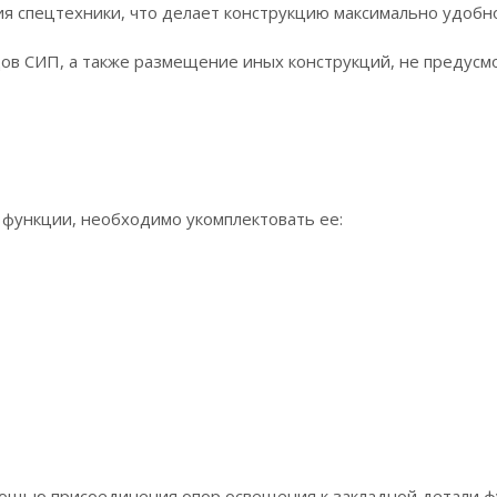
я спецтехники, что делает конструкцию максимально удобно
дов СИП, а также размещение иных конструкций, не преду
 функции, необходимо укомплектовать ее:
ощью присоединения опор освещения к закладной детали фу