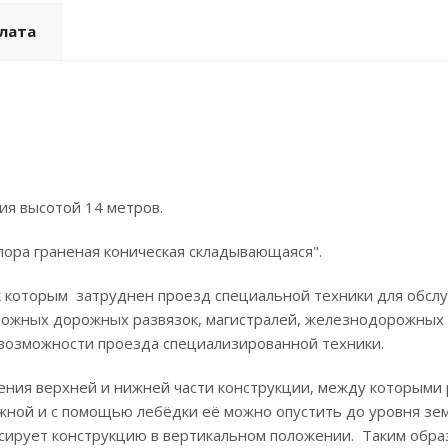
плата
ия высотой 14 метров.
пора граненая коническая складывающаяся".
к которым затруднен проезд специальной техники для обсл
ложных дорожных развязок, магистралей, железнодорожных п
т возможности проезда специализированной техники.
ия верхней и нижней части конструкции, между которыми р
жной и с помощью лебёдки её можно опустить до уровня з
ксирует конструкцию в вертикальном положении. Таким обр