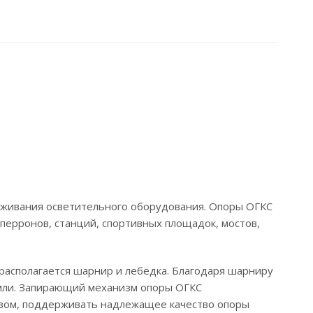
уживания осветительного оборудования. Опоры ОГКС
ерронов, станций, спортивных площадок, мостов,
асполагается шарнир и лебёдка. Благодаря шарниру
емли. Запирающий механизм опоры ОГКС
азом, поддерживать надлежащее качество опоры