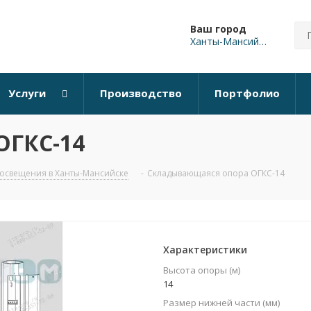
Ваш город
Ханты-Мансийск
Услуги
Производство
Портфолио
ОГКС-14
освещения в Ханты-Мансийске
-
Складывающаяся опора ОГКС-14
Характеристики
Высота опоры (м)
14
Размер нижней части (мм)