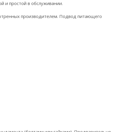
й и простой в обслуживании.
смотренных производителем. Подвод питающего
ндамента (болтами или гайками). Предварительно