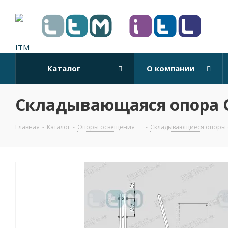
Каталог
О компании
Складывающаяся опора 
Главная
-
Каталог
-
Опоры освещения
-
Складывающиеся опоры 